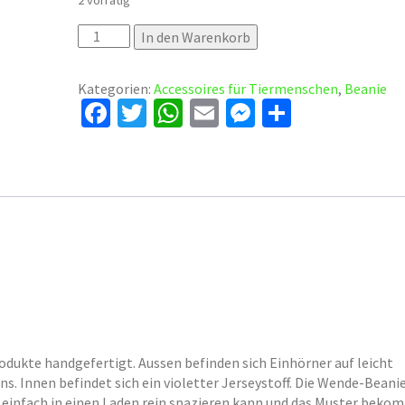
2 vorrätig
Wende-
In den Warenkorb
Beanie
Einhorn
Kategorien:
Accessoires für Tiermenschen
,
Beanie
Menge
Fa
T
W
E
M
Te
ce
wi
h
m
es
il
b
tt
at
ai
se
e
o
er
sA
l
n
n
o
p
ge
k
p
r
odukte handgefertigt. Aussen befinden sich Einhörner auf leicht
ns. Innen befindet sich ein violetter Jerseystoff. Die Wende-Beani
so einfach in einen Laden rein spazieren kann und das Muster beko