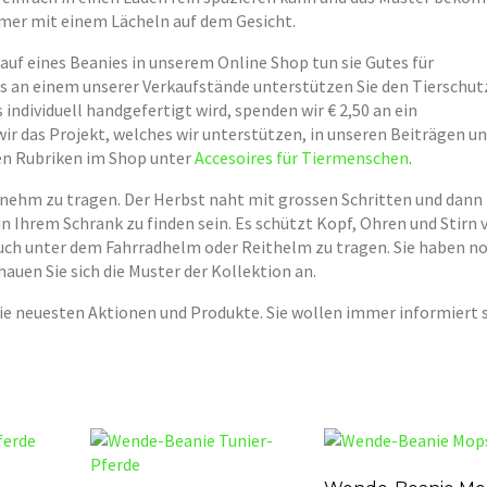
mmer mit einem Lächeln auf dem Gesicht.
auf eines Beanies in unserem Online Shop tun sie Gutes für
s an einem unserer Verkaufstände unterstützen Sie den Tierschutz
ndividuell handgefertigt wird, spenden wir € 2,50 an ein
ir das Projekt, welches wir unterstützen, in unseren Beiträgen u
ren Rubriken im Shop unter
Accesoires für Tiermenschen
.
enehm zu tragen. Der Herbst naht mit grossen Schritten und dann
in Ihrem Schrank zu finden sein. Es schützt Kopf, Ohren und Stirn 
auch unter dem Fahrradhelm oder Reithelm zu tragen. Sie haben n
auen Sie sich die Muster der Kollektion an.
ie neuesten Aktionen und Produkte. Sie wollen immer informiert 