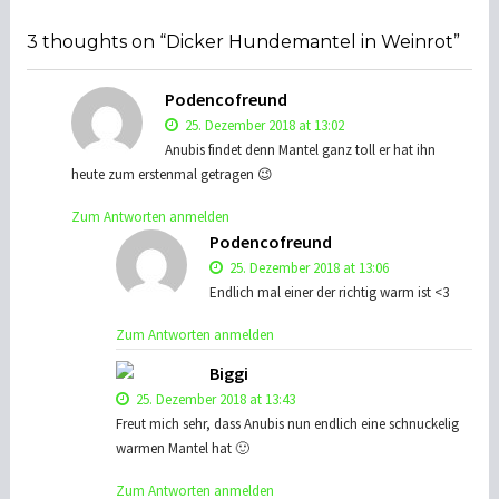
o
p
ge
k
p
r
3 thoughts on “Dicker Hundemantel in Weinrot”
Podencofreund
25. Dezember 2018 at 13:02
Anubis findet denn Mantel ganz toll er hat ihn
heute zum erstenmal getragen 😉
Zum Antworten anmelden
Podencofreund
25. Dezember 2018 at 13:06
Endlich mal einer der richtig warm ist <3
Zum Antworten anmelden
Biggi
25. Dezember 2018 at 13:43
Freut mich sehr, dass Anubis nun endlich eine schnuckelig
warmen Mantel hat 🙂
Zum Antworten anmelden