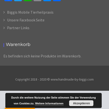
ce
wi
h
m
es
il
b
tt
at
ai
se
e
Biggis Mobile Tierheilpraxis
o
er
sA
l
n
n
Unsere Facebook Seite
o
p
ge
Partner Links
k
p
r
Warenkorb
Es befinden sich keine Produkte im Warenkorb.
Copyright 2018 - 2020 © www.handmade-by-biggi.com
Durch die weitere Nutzung der Seite stimmen Sie der Verwendung
Akzeptieren
von Cookies zu.
Weitere Informationen