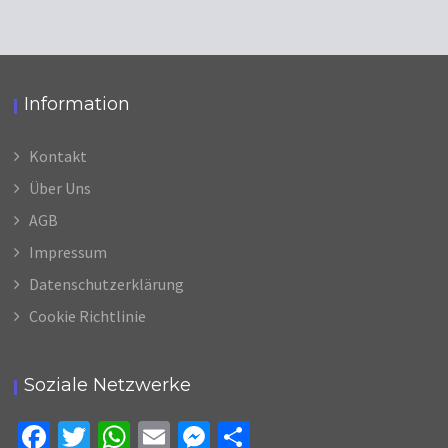
Information
Kontakt
Über Uns
AGB
Impressum
Datenschutzerklärung
Cookie Richtlinie
Soziale Netzwerke
Fa
T
W
E
M
Te