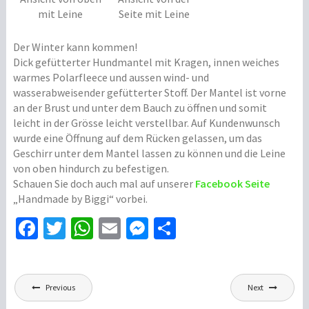
e
r
mit Leine
Seite mit Leine
r
b
2
e
Der Winter kann kommen!
0
i
Dick gefütterter Hundmantel mit Kragen, innen weiches
1
t
warmes Polarfleece und aussen wind- und
8
e
wasserabweisender gefütterter Stoff. Der Mantel ist vorne
n
an der Brust und unter dem Bauch zu öffnen und somit
B
,
leicht in der Grösse leicht verstellbar. Auf Kundenwunsch
i
H
wurde eine Öffnung auf dem Rücken gelassen, um das
g
u
Geschirr unter dem Mantel lassen zu können und die Leine
g
n
von oben hindurch zu befestigen.
i
d
Schauen Sie doch auch mal auf unserer
Facebook Seite
e
„Handmade by Biggi“ vorbei.
m
Fa
T
W
E
M
Te
a
n
ce
wi
h
m
es
il
t
b
tt
at
ai
se
e
e
Beitragsnavigation
l
o
er
sA
l
n
n
Previous
Next