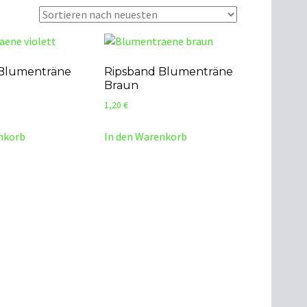
 Blumenträne
Ripsband Blumenträne
Braun
1,20
€
nkorb
In den Warenkorb