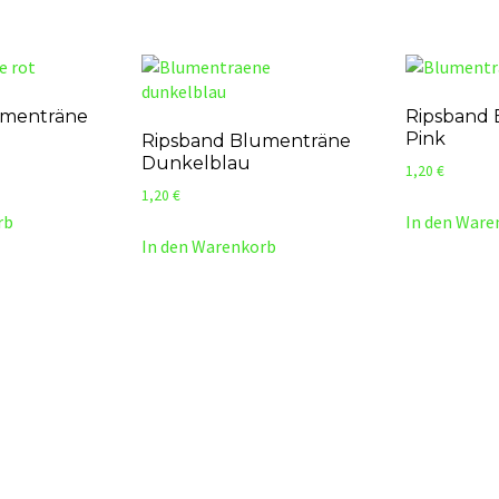
umenträne
Ripsband
Pink
Ripsband Blumenträne
Dunkelblau
1,20
€
1,20
€
rb
In den Ware
In den Warenkorb