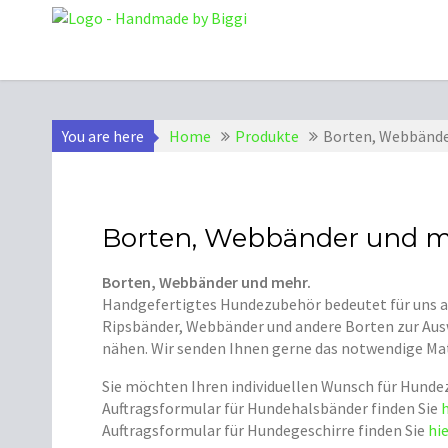
Skip
to
content
You are here
Home
Produkte
Borten, Webbände
Borten, Webbänder und 
Borten, Webbänder und mehr.
Handgefertigtes Hundezubehör bedeutet für uns au
Ripsbänder, Webbänder und andere Borten zur Ausw
nähen. Wir senden Ihnen gerne das notwendige Mate
Sie möchten Ihren individuellen Wunsch für Hunde
Auftragsformular für Hundehalsbänder finden Sie
h
Auftragsformular für Hundegeschirre finden Sie
hi