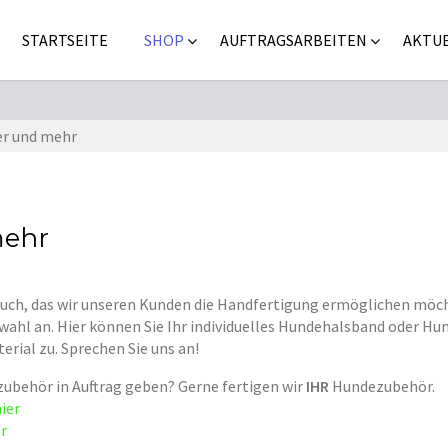
STARTSEITE
SHOP
AUFTRAGSARBEITEN
AKTUE
r und mehr
mehr
ch, das wir unseren Kunden die Handfertigung ermöglichen möcht
ahl an. Hier können Sie Ihr individuelles Hundehalsband oder Hun
rial zu. Sprechen Sie uns an!
zubehör in Auftrag geben? Gerne fertigen wir
IHR
Hundezubehör.
ier
er