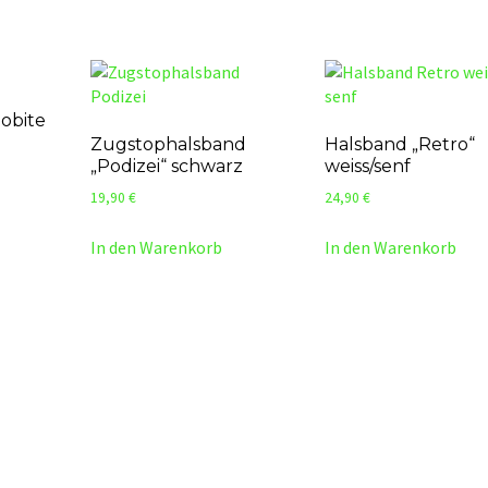
lobite
Zugstophalsband
Halsband „Retro“
„Podizei“ schwarz
weiss/senf
19,90
€
24,90
€
In den Warenkorb
In den Warenkorb