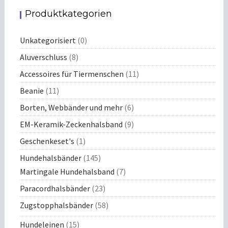
n
Produktkategorien
d
e
m
Unkategorisiert
(0)
a
Aluverschluss
(8)
n
t
Accessoires für Tiermenschen
(11)
e
Beanie
(11)
l
Borten, Webbänder und mehr
(6)
EM-Keramik-Zeckenhalsband
(9)
Geschenkeset's
(1)
Hundehalsbänder
(145)
Martingale Hundehalsband
(7)
Paracordhalsbänder
(23)
Zugstopphalsbänder
(58)
Hundeleinen
(15)