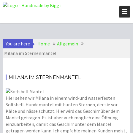
Skip
to
content
You are here
Home
Allgemein
Milana im Sternenmantel
MILANA IM STERNENMANTEL
2
A
.
l
D
l
Hier sehen wir Milana in einem wind-und wasserfesten
e
g
Softshell-Hundemantel mit bunten Sternen, der sie vor
z
e
Kälte und nässe schützt. Hier wird das Geschirr über dem
e
m
Mantel getragen. Es ist aber auch möglich eine Öffnung
m
e
einzuarbeiten, damit das Geschirr unter dem Mantel
b
i
getragen werden kann. Ich empfehle meinen Kunden meist,
e
n