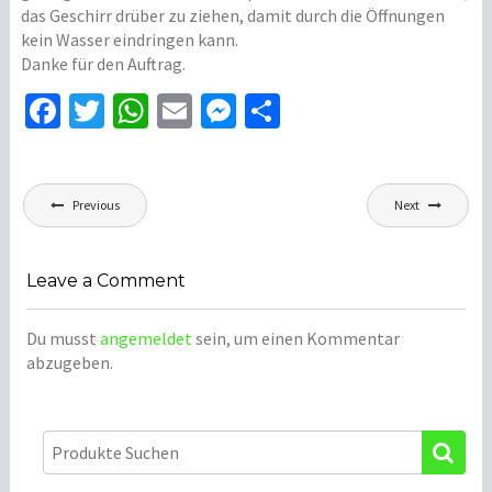
das Geschirr drüber zu ziehen, damit durch die Öffnungen
r
,
kein Wasser eindringen kann.
2
A
Danke für den Auftrag.
0
u
1
f
Fa
T
W
E
M
Te
8
t
ce
wi
h
m
es
il
r
B
a
b
tt
at
ai
se
e
i
g
Beitragsnavigation
o
er
sA
l
n
n
Previous
Next
g
s
g
a
o
p
ge
i
r
k
p
r
Leave a Comment
b
e
i
Du musst
angemeldet
sein, um einen Kommentar
t
abzugeben.
e
n
,
H
u