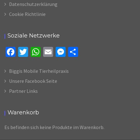
Datenschutzerklärung
Cookie Richtlinie
Soziale Netzwerke
Fa
T
W
E
M
Te
ce
wi
h
m
es
il
b
tt
at
ai
se
e
Biggis Mobile Tierheilpraxis
o
er
sA
l
n
n
Unsere Facebook Seite
o
p
ge
Partner Links
k
p
r
Warenkorb
Es befinden sich keine Produkte im Warenkorb.