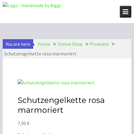
Skip
to
content
You are here
Home
Online Shop
Produkte
Schutzengelkette rosa marmoriert
Schutzengelkette rosa
marmoriert
7,90
€