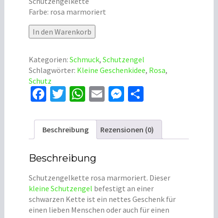
Schutzengelkette
Farbe: rosa marmoriert
Schutzengelkette
In den Warenkorb
rosa
marmoriert
Kategorien:
Schmuck
,
Schutzengel
Menge
Schlagwörter:
Kleine Geschenkidee
,
Rosa
,
Schutz
Fa
T
W
E
M
Te
ce
wi
h
m
es
il
b
tt
at
ai
se
e
Beschreibung
Rezensionen (0)
o
er
sA
l
n
n
o
p
ge
Beschreibung
k
p
r
Schutzengelkette rosa marmoriert. Dieser
kleine Schutzengel
befestigt an einer
schwarzen Kette ist ein nettes Geschenk für
einen lieben Menschen oder auch für einen