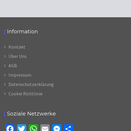
Information
Kontakt
Über Uns
AGB
Impressum
Datenschutzerklärung
Cookie Richtlinie
Soziale Netzwerke
Fa
T
W
E
M
Te