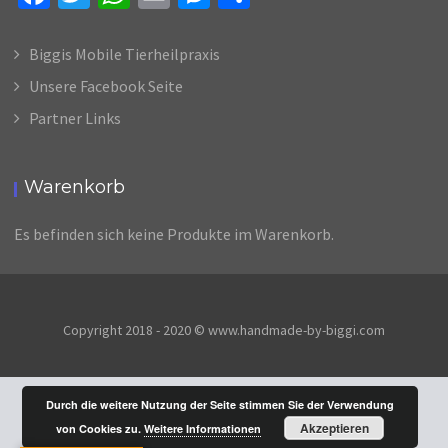
ce
wi
h
m
es
il
b
tt
at
ai
se
e
Biggis Mobile Tierheilpraxis
o
er
sA
l
n
n
Unsere Facebook Seite
o
p
ge
Partner Links
k
p
r
Warenkorb
Es befinden sich keine Produkte im Warenkorb.
Copyright 2018 - 2020 © www.handmade-by-biggi.com
Durch die weitere Nutzung der Seite stimmen Sie der Verwendung
Akzeptieren
von Cookies zu.
Weitere Informationen