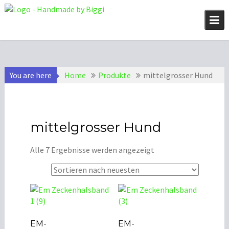
Skip
to
content
You are here
Home
Produkte
mittelgrosser Hund
mittelgrosser Hund
Nach
Alle 7 Ergebnisse werden angezeigt
neuesten
sortiert
EM-
EM-